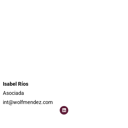
Isabel Ríos
Asociada
int@wolfmendez.com
L
i
n
k
e