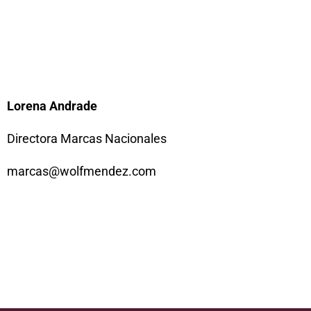
d
i
n
Lorena Andrade
Directora Marcas Nacionales
marcas@wolfmendez.com