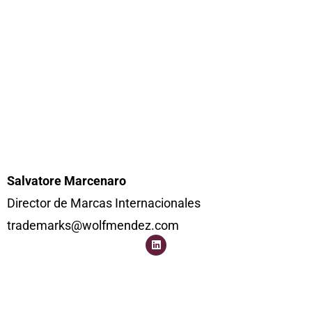
Salvatore Marcenaro
Director de Marcas Internacionales
trademarks@wolfmendez.com
L
i
n
k
e
d
i