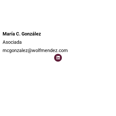
María C. González
Asociada
mcgonzalez@wolfmendez.com
L
i
n
k
e
d
i
n