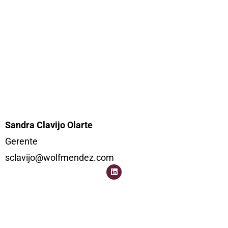
Sandra Clavijo Olarte
Gerente
sclavijo@wolfmendez.com
L
i
n
k
e
d
i
n