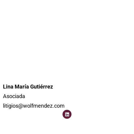
Lina María Gutiérrez
Asociada
litigios@wolfmendez.com
L
i
n
k
e