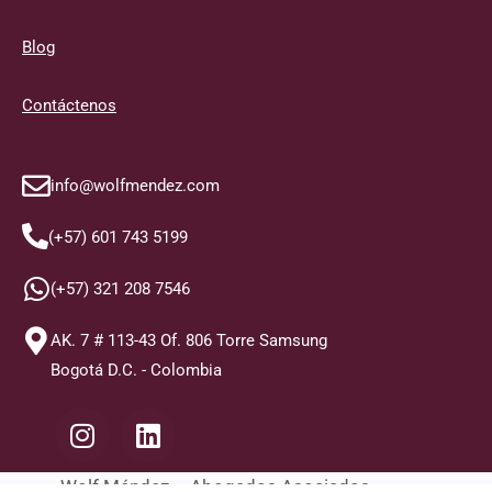
Blog
Contáctenos
info@wolfmendez.com
(+57) 601 743 5199
(+57) 321 208 7546
AK. 7 # 113-43 Of. 806 Torre Samsung
Bogotá D.C. - Colombia
I
L
n
i
s
n
Wolf Méndez – Abogados Asociados