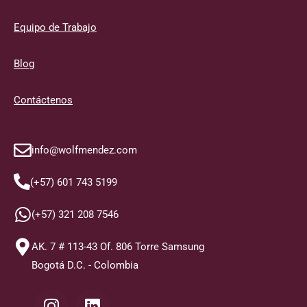
Equipo de Trabajo
Blog
Contáctenos
info@wolfmendez.com
(+57) 601 743 5199
(+57) 321 208 7546
AK. 7 # 113-43 Of. 806 Torre Samsung
Bogotá D.C. - Colombia
I
L