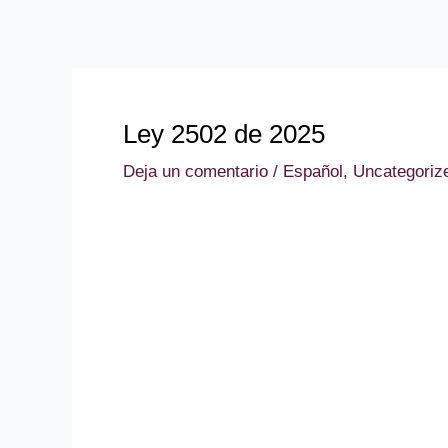
Ir
Navegación
al
de
contenido
entradas
Ley 2502 de 2025
Deja un comentario
/
Español
,
Uncategoriz